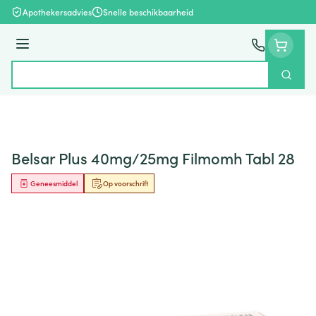
Ga naar de inhoud
Apothekersadvies
Snelle beschikbaarheid
Menu
Zoek
Product, merk, categorie...
Belsar Plus 40mg/25mg Filmomh Tabl 28
Geneesmiddel
Op voorschrift