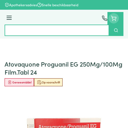
Ga naar de inhoud
Apothekersadvies
Snelle beschikbaarheid
Menu
Zoek
Product, merk, categorie...
Atovaquone Proguanil EG 250Mg/100Mg
Film.Tabl 24
Geneesmiddel
Op voorschrift