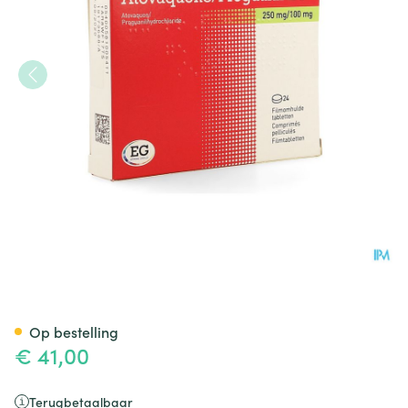
Atovaquone Proguanil EG 25
Op bestelling
€ 41,00
Terugbetaalbaar