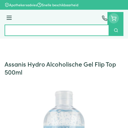
Ga naar de inhoud
Apothekersadvies
Snelle beschikbaarheid
Menu
Zoek
Product, merk, categorie...
Assanis Hydro Alcoholische Gel Flip Top
500ml