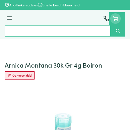
Ga naar de inhoud
Apothekersadvies
Snelle beschikbaarheid
Menu
Zoek
Product, merk, categorie...
Arnica Montana 30k Gr 4g Boiron
Geneesmiddel