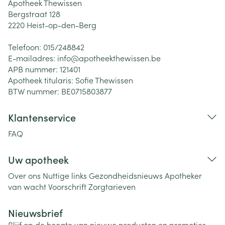
Apotheek Thewissen
Bergstraat 128
2220
Heist-op-den-Berg
Telefoon:
015/248842
E-mailadres:
info@
apotheekthewissen.be
APB nummer:
121401
Apotheek titularis:
Sofie Thewissen
BTW nummer:
BE0715803877
Klantenservice
FAQ
Uw apotheek
Over ons
Nuttige links
Gezondheidsnieuws
Apotheker
van wacht
Voorschrift
Zorgtarieven
Nieuwsbrief
Blijf op de hoogte van nieuwe producten en promoties