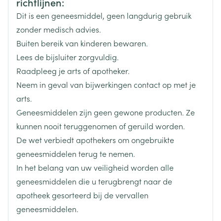
richtlijnen:
Dit is een geneesmiddel, geen langdurig gebruik
Breedte
80 mm
zonder medisch advies.
Buiten bereik van kinderen bewaren.
Lengte
140 mm
Lees de bijsluiter zorgvuldig.
Raadpleeg je arts of apotheker.
Diepte
28 mm
Neem in geval van bijwerkingen contact op met je
arts.
Actieve
aripiprazol
Geneesmiddelen zijn geen gewone producten. Ze
Ingrediënten
kunnen nooit teruggenomen of geruild worden.
De wet verbiedt apothekers om ongebruikte
Behoud
Kamertemperatuur (15°C - 25°C)
geneesmiddelen terug te nemen.
In het belang van uw veiligheid worden alle
geneesmiddelen die u terugbrengt naar de
apotheek gesorteerd bij de vervallen
geneesmiddelen.