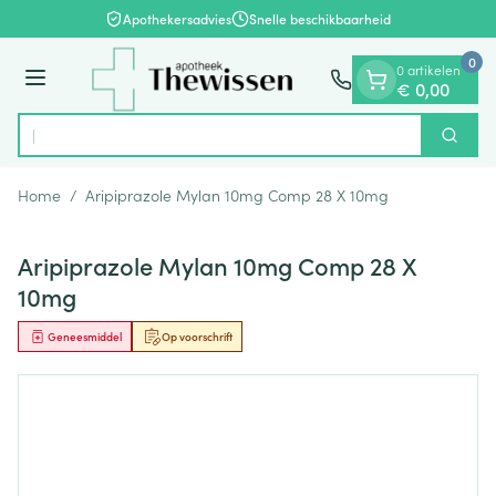
Dia 1 van 1
Ga naar de inhoud
Apothekersadvies
Snelle beschikbaarheid
0
0 artikelen
Menu
€ 0,00
Zoek
Product, merk, categorie...
Home
/
Aripiprazole Mylan 10mg Comp 28 X 10mg
Aripiprazole Mylan 10mg Comp 28 X
10mg
Geneesmiddel
Op voorschrift