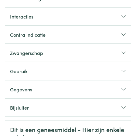
KWALITATIEVE EN KWANTITATIEVE SAMENSTELLING
Interacties
Contra indicatie
Zwangerschap
Gebruik
Gegevens
CNK
4148771
Bijsluiter
Organisaties
Nederlands
Viatris
Duits
Frans
Veiligheidsinformatie
Dit is een geneesmiddel - Hier zijn enkele
Merken
Viatris