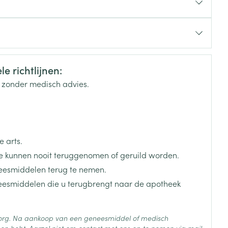
rende
Parfums en
cs & Consumer
geurproducten
e richtlijnen:
k zonder medisch advies.
ppen van 5 mg tot max. 30 mg/dag.
 arts.
 kunnen nooit teruggenomen of geruild worden.
eesmiddelen terug te nemen.
neesmiddelen die u terugbrengt naar de apotheek
CBD
 zorg. Na aankoop van een geneesmiddel of medisch