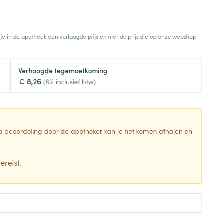
Botten, spieren en
Toon meer
gewrichten
armtetherapie
ogels
Fytotherapie
Wondzorg
Toon meer
 je in de apotheek een verlaagde prijs en niet de prijs die op onze webshop
Diagnosetesten en
stress
Vlooien en teken
meetapparatuur
Oren
Mond en keel
Verhoogde tegemoetkoming
€ 8,26
Alcoholtest
(6% inclusief btw)
g
Oordopjes
Zuigtabletten
herapie -
Mond, muil of snavel
Bloeddrukmeter
ls
en -druppels
Oorreiniging
Spray - oplossing
Cholesteroltest
zen
Oordruppels
Hartslagmeter
 Na beoordeling door de apotheker kan je het komen afhalen en
ulpmiddelen
Toon meer
ereist.
Zonnebescherming
Ergonomie
ning en -
Aambeien
che
s
Aftersun
Ademhaling en zuurstof