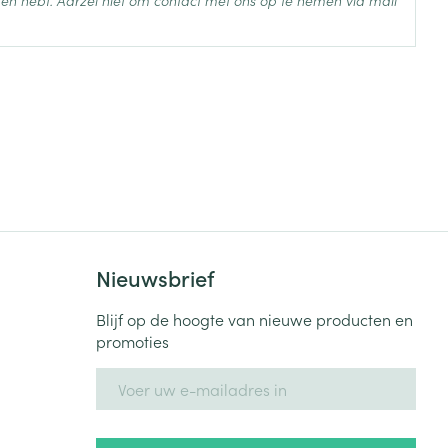
en hebt. Aarzel niet om contact met ons op te nemen via mail
 25°C)
Nieuwsbrief
Blijf op de hoogte van nieuwe producten en
promoties
E-mail adres