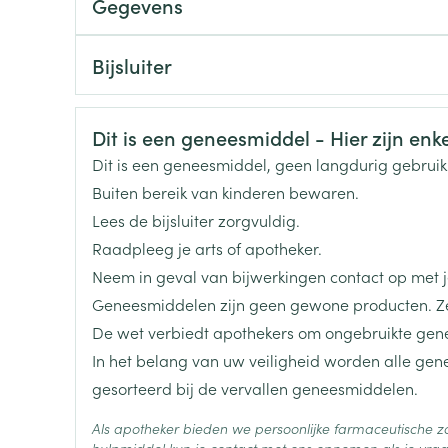
Gegevens
Aanvangsdosering: 10 of 15 mg /dag.
Toon meer
Onderhoudsdosering: 15mg /dag
CNK
3366432
Bijsluiter
Max. 30 mg /dag.
ging
Supplementen
Insectenwe
Nederlands
Duits
Frans
Organisaties
Eurogenerics (EG) Generi
Mondmaskers
middelen
ssen
Veiligheidsinformatie
Dit is een geneesmiddel - Hier zijn enkel
Dosistitratie:
Merken
Eurogenerics (EG)
 -
Dit is een geneesmiddel, geen langdurig gebrui
Dag 1 -2: 2 mg (orale suspensie 1 mg/ml).
id
Buiten bereik van kinderen bewaren.
Dag 3-4: 5 mg.
Breedte
50 mm
d
Lees de bijsluiter zorgvuldig.
Onderhoudsdosering: 10 mg /dag.
Raadpleeg je arts of apotheker.
Indien van toepassing: dosisverhogingen in sta
Lengte
122 mm
Neem in geval van bijwerkingen contact op met je
Geneesmiddelen zijn geen gewone producten. Ze
1 inname /dag.
Diepte
25 mm
De wet verbiedt apothekers om ongebruikte gen
Met of zonder voedsel.
In het belang van uw veiligheid worden alle ge
Zelfbruiner
Scheren
Hoeveelheid
28
gesorteerd bij de vervallen geneesmiddelen.
Verpakking
Als apotheker bieden we persoonlijke farmaceutische
Actieve