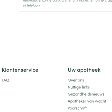
hulpmiddel kun je contact met ons opnemen als je vrag
aripiprazol
Ingrediënten
of telefoon.
Behoud
Kamertemperatuur (15°C -
Klantenservice
Uw apotheek
FAQ
Over ons
Nuttige links
Gezondheidsnieuws
Apotheker van wacht
Voorschrift