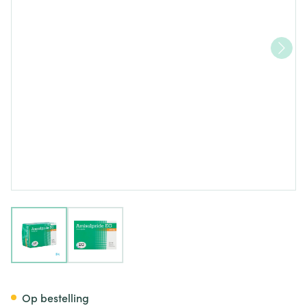
View larger image
View larger image
Amisulpride EG 200 Mg Tabl 
Op bestelling