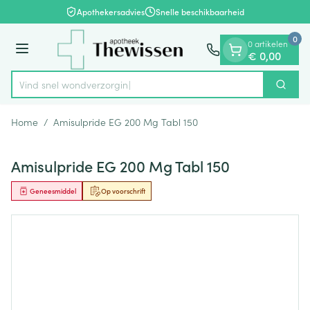
Dia 1 van 1
Ga naar de inhoud
Apothekersadvies
Snelle beschikbaarheid
0
0 artikelen
Menu
€ 0,00
Vind snel wond
Zoek
Product, merk, categorie...
Home
/
Amisulpride EG 200 Mg Tabl 150
Amisulpride EG 200 Mg Tabl 150
Geneesmiddel
Op voorschrift