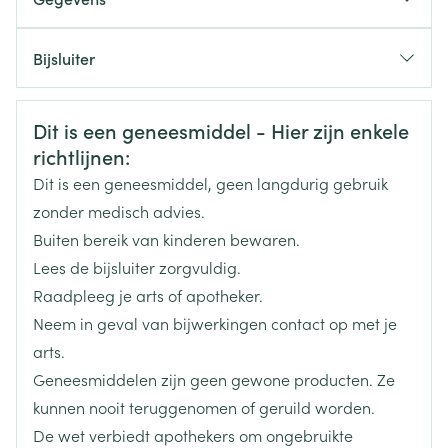
als u een prolactineafhankelijke tumor hebt.
Max. 1200 mg/dag
als u aan een ernstige nierziekte lijdt.
CNK
2340669
400 tot 800 mg/dag
Bijsluiter
in combinatie met: de dopaminerge
50 tot 300 mg/dag
geneesmiddelen cabergoline en quinagolide
Nederlands
Eurogenerics (EG) Generics &
Duits
Frans
Optimale dosis: 100 mg per da
Organisaties
Consumer
(geneesmiddelen die gebruikt worden bij
Veiligheidsinformatie
Dit is een geneesmiddel - Hier zijn enkele
borstvoedingsstoornissen), die niet ter behandeling
Dosis < of = 400 mg: 1 enkele inname /dag
richtlijnen:
Merken
Eurogenerics (EG)
van de ziekte van Parkinson worden gebruikt
Dosis > 400 mg: verdelen over 2 innames /dag
Dit is een geneesmiddel, geen langdurig gebruik
Tabletten kunnen gedeeld worden in gelijke helften
zonder medisch advies.
Breedte
79 mm
Buiten bereik van kinderen bewaren.
Lees de bijsluiter zorgvuldig.
Lengte
113 mm
Raadpleeg je arts of apotheker.
Neem in geval van bijwerkingen contact op met je
Diepte
51 mm
arts.
Geneesmiddelen zijn geen gewone producten. Ze
Hoeveelheid
150
kunnen nooit teruggenomen of geruild worden.
Verpakking
De wet verbiedt apothekers om ongebruikte