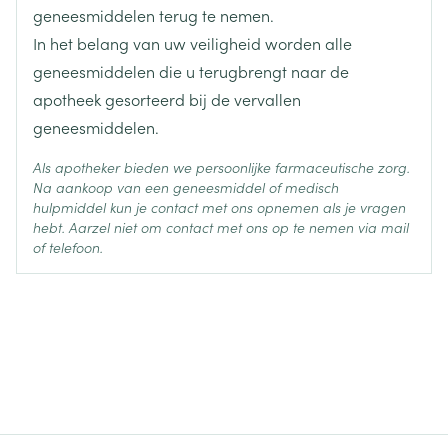
Actieve
geneesmiddelen terug te nemen.
amisulpride
Ingrediënten
In het belang van uw veiligheid worden alle
geneesmiddelen die u terugbrengt naar de
Behoud
Kamertemperatuur (15°C - 25°C)
apotheek gesorteerd bij de vervallen
geneesmiddelen.
Als apotheker bieden we persoonlijke farmaceutische zorg.
Na aankoop van een geneesmiddel of medisch
hulpmiddel kun je contact met ons opnemen als je vragen
hebt. Aarzel niet om contact met ons op te nemen via mail
of telefoon.