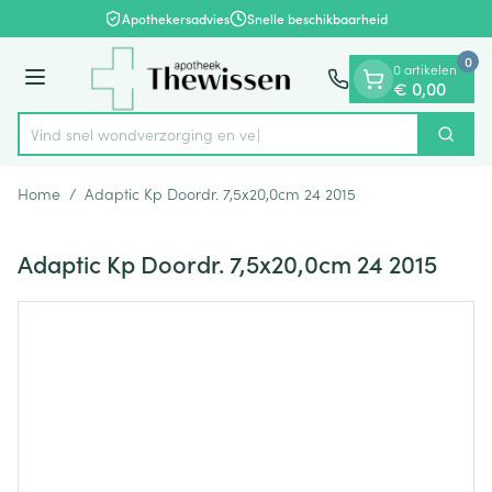
Dia 1 van 1
Ga naar de inhoud
Apothekersadvies
Snelle beschikbaarheid
0
0 artikelen
Menu
€ 0,00
Vind snel wondverzorgi
Zoek
Product, merk, categorie...
Home
/
Adaptic Kp Doordr. 7,5x20,0cm 24 2015
Adaptic Kp Doordr. 7,5x20,0cm 24 2015