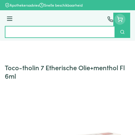
Ga naar de inhoud
Apothekersadvies
Snelle beschikbaarheid
Menu
Zoek
Product, merk, categorie...
Toco-tholin 7 Etherische Olie+menthol Fl
6ml