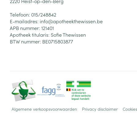
2220
Heist-op-den-Berg
Telefoon:
015/248842
E-mailadres:
info@
apotheekthewissen.be
APB nummer:
121401
Apotheek titularis:
Sofie Thewissen
BTW nummer:
BE0715803877
Algemene verkoopsvoorwaarden
Privacy disclaimer
Cookie