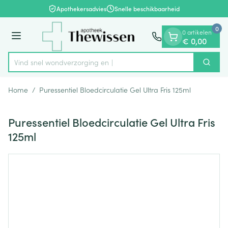
Dia 1 van 1
Ga naar de inhoud
Apothekersadvies
Snelle beschikbaarheid
0
0 artikelen
Menu
€ 0,00
Vind snel wondverzor
Zoek
Product, merk, categorie...
Home
/
Puressentiel Bloedcirculatie Gel Ultra Fris 125ml
Puressentiel Bloedcirculatie Gel Ultra Fris
125ml