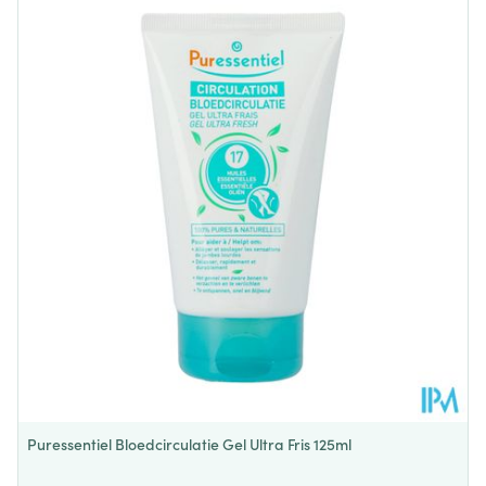
Lengte
142 mm
Diepte
50 mm
Hoeveelheid
125
Verpakking
Behoud
Kamertemperatuur (15°C - 25°C)
Puressentiel Bloedcirculatie Gel Ultra Fris 125ml