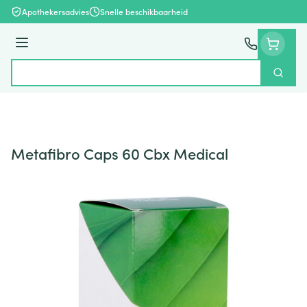
Ga naar de inhoud
Apothekersadvies
Snelle beschikbaarheid
Menu
Zoek
Product, merk, categorie...
Metafibro Caps 60 Cbx Medical