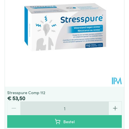
Dieetbeperkingen
Bio
Kamertemperatuur (15°C -
Behoud
25°C)
Stresspure Comp 112
€ 53,50
Aantal
Bestel