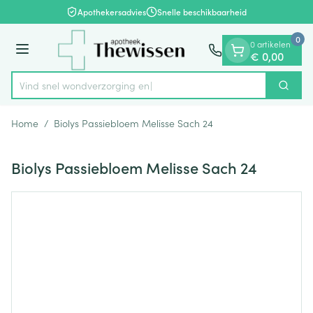
Dia 1 van 1
Ga naar de inhoud
Apothekersadvies
Snelle beschikbaarheid
0
0 artikelen
Menu
€ 0,00
Vind snel wondverzo
Zoek
Product, merk, categorie...
Home
/
Biolys Passiebloem Melisse Sach 24
Biolys Passiebloem Melisse Sach 24