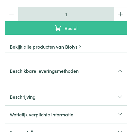
Aantal
Bestel
Bekijk alle producten van Biolys
Beschikbare leveringsmethoden
Beschrijving
Laat kalmte over je neerdalen!
In een stressvolle periode is
passiebloem
ideaal om
Wettelijk verplichte informatie
kalm te blijven
.
Passiebloem heeft relaxerende eigenschappen en