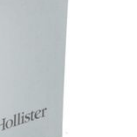
rende
Parfums en
geurproducten
CBD