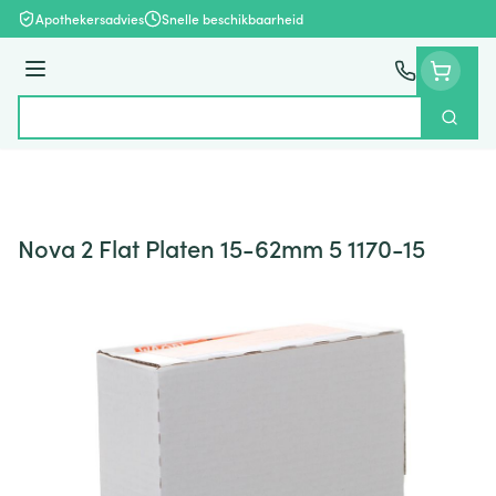
Ga naar de inhoud
Apothekersadvies
Snelle beschikbaarheid
Menu
Zoek
Product, merk, categorie...
Nova 2 Flat Platen 15-62mm 5 1170-15