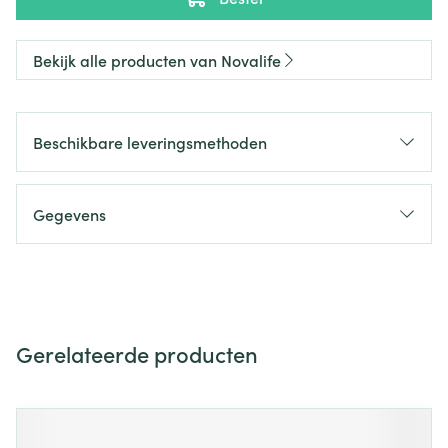
Bekijk alle producten van Novalife
Beschikbare leveringsmethoden
Gegevens
Gerelateerde producten
Navigeren door de elementen van de carrousel is mogelijk m
Druk om carrousel over te slaan
Druk op om naar carrouselnavigatie te gaan