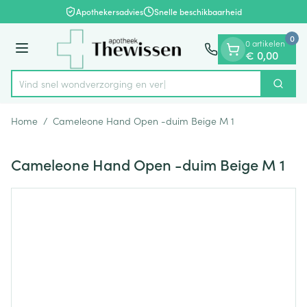
Dia 1 van 1
Ga naar de inhoud
Apothekersadvies
Snelle beschikbaarheid
0
0 artikelen
Menu
€ 0,00
Vind snel wondverzorgin
Zoek
Product, merk, categorie...
Home
/
Cameleone Hand Open -duim Beige M 1
Cameleone Hand Open -duim Beige M 1