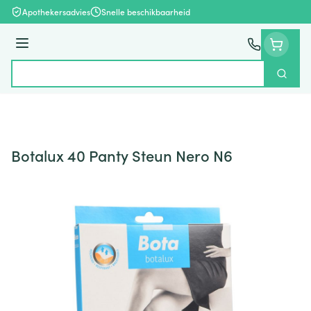
Ga naar de inhoud
Apothekersadvies
Snelle beschikbaarheid
Menu
Zoek
Product, merk, categorie...
Botalux 40 Panty Steun Nero N6