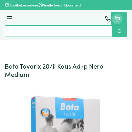
Ga naar de inhoud
Apothekersadvies
Snelle beschikbaarheid
Menu
Zoek
Product, merk, categorie...
Bota Tovarix 20/ii Kous Ad+p Nero
Medium