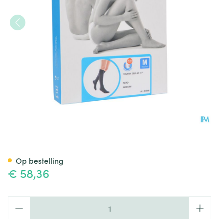
Bota Tovarix 20/ii Kous Ad+
Op bestelling
€ 58,36
Aantal