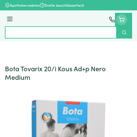
Ga naar de inhoud
Apothekersadvies
Snelle beschikbaarheid
Menu
Zoek
Product, merk, categorie...
Bota Tovarix 20/i Kous Ad+p Nero
Medium