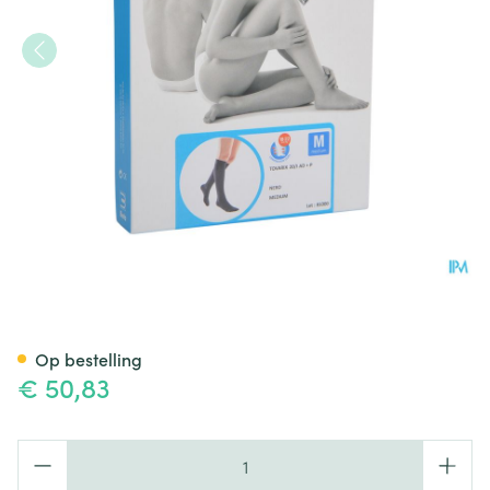
Bota Tovarix 20/i Kous Ad+p
Op bestelling
€ 50,83
Aantal