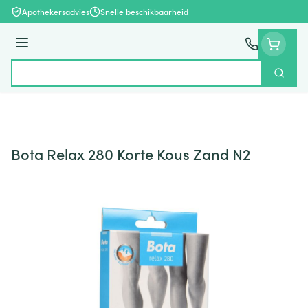
Ga naar de inhoud
Apothekersadvies
Snelle beschikbaarheid
Menu
Zoek
Product, merk, categorie...
Bota Relax 280 Korte Kous Zand N2