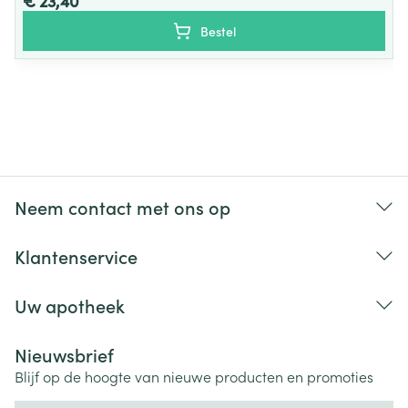
€ 23,40
Bij onvakkundig gebruik en eigenmachtig
Bestel
aangebrachte veranderingen vervalt elke
aansprakelijkheid.
Neem contact met ons op
Klantenservice
Uw apotheek
Nieuwsbrief
Blijf op de hoogte van nieuwe producten en promoties