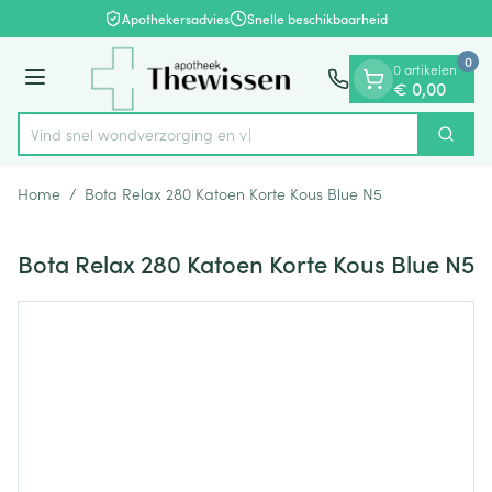
Dia 1 van 1
Ga naar de inhoud
Apothekersadvies
Snelle beschikbaarheid
0
0 artikelen
Menu
€ 0,00
Vind snel wondverzor
Zoek
Product, merk, categorie...
Home
/
Bota Relax 280 Katoen Korte Kous Blue N5
Bota Relax 280 Katoen Korte Kous Blue N5