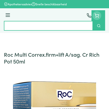
Ga naar de inhoud
Apothekersadvies
Snelle beschikbaarheid
Menu
Zoek
Product, merk, categorie...
Roc Multi Correx.firm+lift A/sag. Cr Rich
Pot 50ml