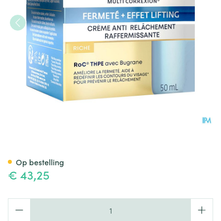
Roc Multi Correx.firm+lift A/s
Op bestelling
€ 43,25
Aantal