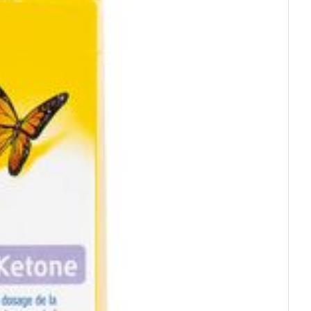
rende
Parfums en
geurproducten
CBD