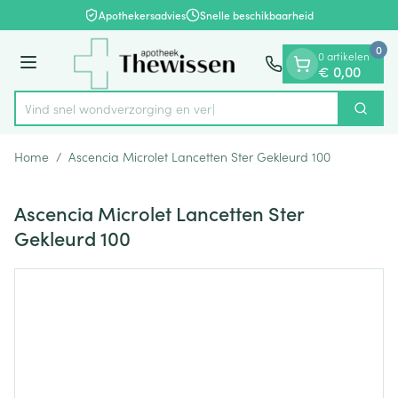
Dia 1 van 1
Ga naar de inhoud
Apothekersadvies
Snelle beschikbaarheid
0
0 artikelen
Menu
€ 0,00
Vind snel wondverzorgin
Zoek
Product, merk, categorie...
Home
/
Ascencia Microlet Lancetten Ster Gekleurd 100
Ascencia Microlet Lancetten Ster
Gekleurd 100