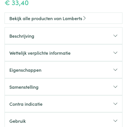
€ 33,40
Bekijk alle producten van Lamberts
Beschrijving
Deze capsules zijn hoog geconcentreerd en
bevatten een breedspectrum van
Wettelijk verplichte informatie
spijsverteringsenzymen allemaal van
plantaardige
oorsprong.
Eigenschappen
Samenstelling
Samenstelling per
Contra indicatie
dagdosering van 1
*Enzymactiviteit:
capsule:
Gebruik
Lipase
313 FIP