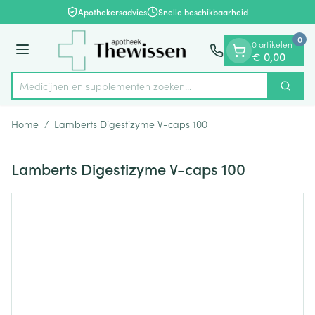
Dia 1 van 1
Ga naar de inhoud
Apothekersadvies
Snelle beschikbaarheid
0
0 artikelen
Menu
€ 0,00
Medicijnen en supplementen zoeken...
Zoek
Product, merk, categorie...
Home
/
Lamberts Digestizyme V-caps 100
Lamberts Digestizyme V-caps 100