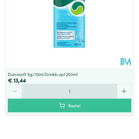
wordt gemeten en
Kamertemperatuur (15°C -
Behoud
uitgedrukt in food
25°C)
chemical codex (FCC)
eenheden, de standaard
voor plantenenzymen.
Ingredienten
Dulcosoft 5g/10ml Drinkb.opl 250ml
€ 13,44
Aantal
Bestel