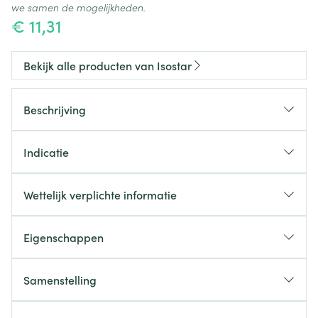
we samen de mogelijkheden.
€ 11,31
Bekijk alle producten van Isostar
Beschrijving
Deze gel op basis van ginseng en guarana met
rode vruchtensmaak bevat snel absorberende
Indicatie
koolhydraten (99% van de totale energieaanvoer)
voor een onmiddellijk boosteffect.
Wettelijk verplichte informatie
Eigenschappen
Samenstelling
Glucosestroop, water, natuurlijk aroma van rode
vruchten, BCAA: L-valine (260 mg/100 g), L-