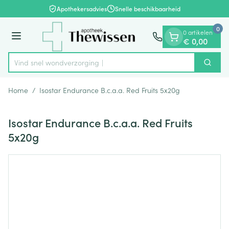
Dia 1 van 1
Ga naar de inhoud
Apothekersadvies
Snelle beschikbaarheid
0
0 artikelen
Menu
€ 0,00
Vind snel wondverz
Zoek
Product, merk, categorie...
Home
/
Isostar Endurance B.c.a.a. Red Fruits 5x20g
Isostar Endurance B.c.a.a. Red Fruits
5x20g