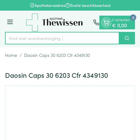
Dia 1 van 1
Ga naar de inhoud
Apothekersadvies
Snelle beschikbaarheid
0
0 artikelen
Menu
€ 0,00
Vind snel wondver
Zoek
Product, merk, categorie...
Home
/
Daosin Caps 30 6203 Cfr 4349130
Daosin Caps 30 6203 Cfr 4349130