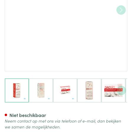
View larger image
View larger image
View larger image
View larger image
View lar
Daosin Caps 30 6203 Cfr 434
Niet beschikbaar
Neem contact op met ons via telefoon of e-mail, dan bekijken
we samen de mogelijkheden.