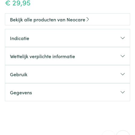
€ 29,95
Bekijk alle producten van Neocare
Indicatie
bij histamine-intolerantie
Wettelijk verplichte informatie
Gebruik
Gegevens
CNK
2895480
Eurogenerics (EG) Generics &
Organisaties
Consumer