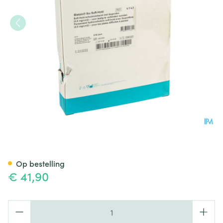
Biatain-ibu Verb Softhold+ibu
Op bestelling
€ 41,90
Aantal