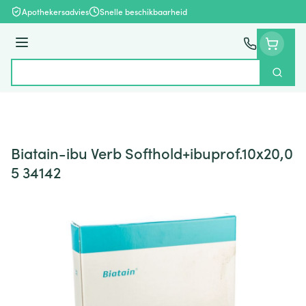
Ga naar de inhoud
Apothekersadvies
Snelle beschikbaarheid
Menu
Zoek
Product, merk, categorie...
Biatain-ibu Verb Softhold+ibuprof.10x20,0
5 34142