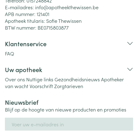
Telefoon:
015/248842
E-mailadres:
info@
apotheekthewissen.be
APB nummer:
121401
Apotheek titularis:
Sofie Thewissen
BTW nummer:
BE0715803877
Klantenservice
FAQ
Uw apotheek
Over ons
Nuttige links
Gezondheidsnieuws
Apotheker
van wacht
Voorschrift
Zorgtarieven
Nieuwsbrief
Blijf op de hoogte van nieuwe producten en promoties
E-mail adres