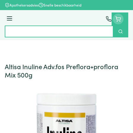
Ga naar de inhoud
Apothekersadvies
Snelle beschikbaarheid
Menu
Zoek
Product, merk, categorie...
Altisa Inuline Adv.fos Preflora+proflora
Mix 500g