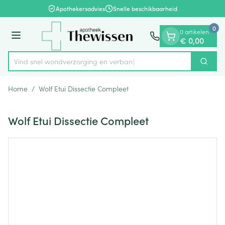
Dia 1 van 1
Ga naar de inhoud
Apothekersadvies
Snelle beschikbaarheid
0
0 artikelen
Menu
€ 0,00
Vind snel wondverzorging en
Zoek
Product, merk, categorie...
Home
/
Wolf Etui Dissectie Compleet
Wolf Etui Dissectie Compleet