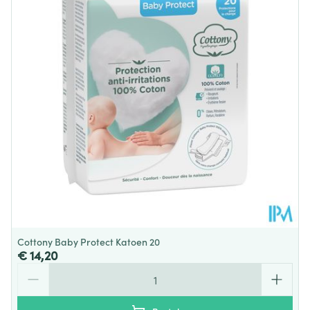
Diepte
114 mm
Dieetbeperkingen
Vegan
Kamertemperatuur (15°C -
Behoud
25°C)
Cottony Baby Protect Katoen 20
€ 14,20
Aantal