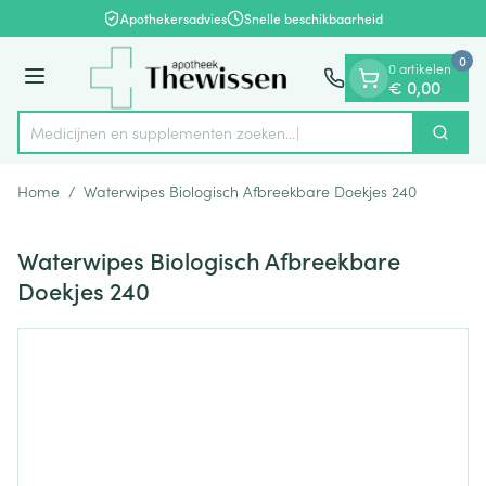
Dia 1 van 1
Ga naar de inhoud
Apothekersadvies
Snelle beschikbaarheid
0
0 artikelen
Menu
€ 0,00
Medicijnen en supplementen zoeken...
Zoek
Product, merk, categorie...
Home
/
Waterwipes Biologisch Afbreekbare Doekjes 240
Waterwipes Biologisch Afbreekbare
Doekjes 240