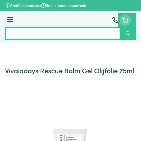
Ga naar de inhoud
Apothekersadvies
Snelle beschikbaarheid
Menu
Zoek
Product, merk, categorie...
Vivaiodays Rescue Balm Gel Olijfolie 75ml