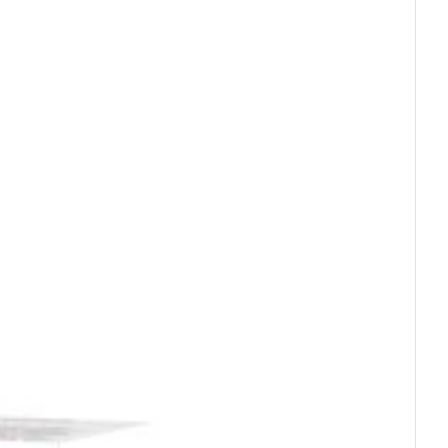
25 mg
rende
Parfums en
geurproducten
7,5 mg
Epigallocatechinegallaat
1 mg
(EGCG)
arisch
 25°C)
CBD