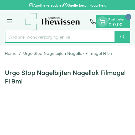
Dia 1 van 1
Ga naar de inhoud
Apothekersadvies
Snelle beschikbaarheid
0
0 artikelen
Menu
€ 0,00
Vind snel wondverzorgi
Zoek
Product, merk, categorie...
Home
/
Urgo Stop Nagelbijten Nagellak Filmogel Fl 9ml
Urgo Stop Nagelbijten Nagellak Filmogel
Fl 9ml