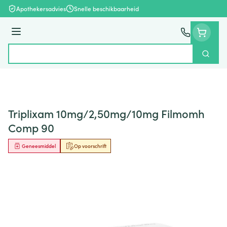
Ga naar de inhoud
Apothekersadvies
Snelle beschikbaarheid
Menu
Zoek
Product, merk, categorie...
Triplixam 10mg/2,50mg/10mg Filmomh
Comp 90
Geneesmiddel
Op voorschrift