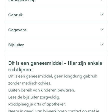
Gebruik
Standaarddosis: 5 tot 30 mg /dag, in 1 à 3 innamen
Gegevens
Max. 100 mg bij ambulante patiënten(400 mg bij
CNK
0134841
gehospitaliseerde)
Bijsluiter
Uitzonderlijk gebruik: 0,5 mg/kg/dag
Organisaties
Nederlands
NEURAXPHARM
Nederlands
Duits
Veiligheidsinformatie
Dit is een geneesmiddel - Hier zijn enkele
Duits
Frans
Frans
Merken
NEURAXPHARM
richtlijnen:
Dit is een geneesmiddel, geen langdurig gebruik
Breedte
73 mm
zonder medisch advies.
Buiten bereik van kinderen bewaren.
Lengte
122 mm
Lees de bijsluiter zorgvuldig.
Raadpleeg je arts of apotheker.
Diepte
24 mm
Neem in geval van bijwerkingen contact op met je