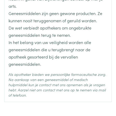
arts.
Hoeveelheid
30
Geneesmiddelen zijn geen gewone producten. Ze
Verpakking
kunnen nooit teruggenomen of geruild worden.
De wet verbiedt apothekers om ongebruikte
Actieve
clorazepaat dikalium
Ingrediënten
geneesmiddelen terug te nemen.
In het belang van uw veiligheid worden alle
Behoud
Kamertemperatuur (15°C - 25°C)
geneesmiddelen die u terugbrengt naar de
apotheek gesorteerd bij de vervallen
geneesmiddelen.
Als apotheker bieden we persoonlijke farmaceutische zorg.
Na aankoop van een geneesmiddel of medisch
hulpmiddel kun je contact met ons opnemen als je vragen
hebt. Aarzel niet om contact met ons op te nemen via mail
of telefoon.