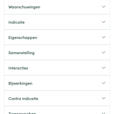
Waarschuwingen
Indicatie
Eigenschappen
Samenstelling
Hulpstoffen:
Interacties
Kaliumcarbonaat
Talk
Bijwerkingen
Harde capsule:
MOGELIJKE BIJWERKINGEN
gelatine
Kleurstoffen:
Contra indicatie
Erythrosine (E 127)
Titaandioxide (E 171)
Zwangerschap