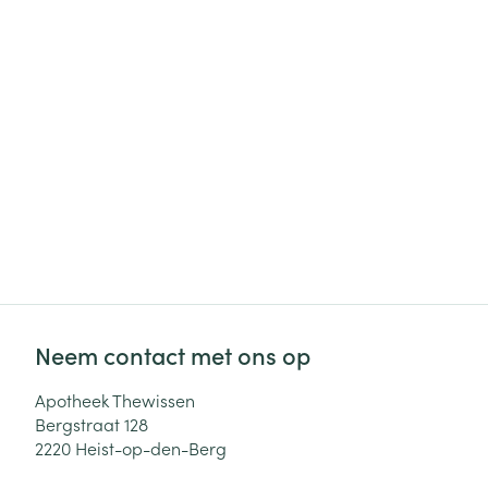
Haar
Gezichtsverzor
Pillendozen en
accessoires
Pigmentstoorni
Gevoelige huid
geïrriteerde hu
Gemengde hui
Doffe huid
Toon meer
Neem contact met ons op
Snurken
Apotheek Thewissen
Bergstraat 128
2220
Heist-op-den-Berg