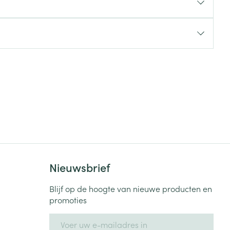
rende
Parfums en
geurproducten
Nieuwsbrief
CBD
Blijf op de hoogte van nieuwe producten en
promoties
E-mail adres