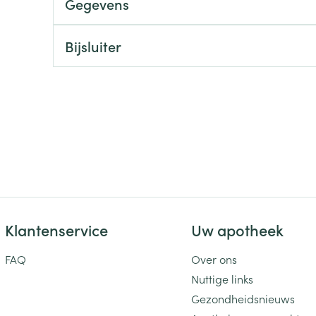
Gegevens
ging
Supplementen
Insectenwe
Mondmaskers
middelen
Bijsluiter
ssen
 -
id
d
Klantenservice
Uw apotheek
Zelfbruiner
Scheren
FAQ
Over ons
Nuttige links
Gezondheidsnieuws