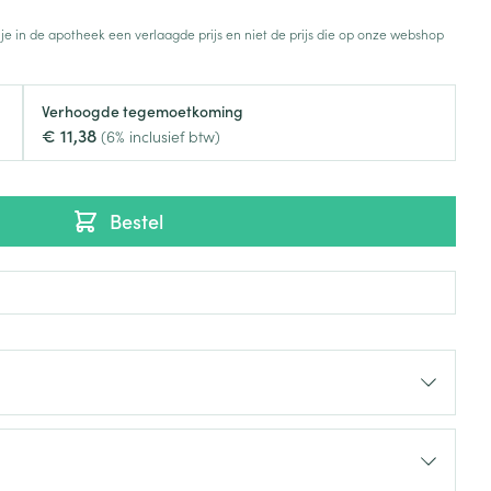
Toon meer
 je in de apotheek een verlaagde prijs en niet de prijs die op onze webshop
Diagnosetesten en
stress
Vlooien en teken
meetapparatuur
Oren
Mond en keel
Verhoogde tegemoetkoming
€ 11,38
Alcoholtest
(6% inclusief btw)
g
Oordopjes
Zuigtabletten
herapie -
Mond, muil of snavel
Bloeddrukmeter
ls
en -druppels
Oorreiniging
Spray - oplossing
Cholesteroltest
zen
Oordruppels
Bestel
Hartslagmeter
ulpmiddelen
Toon meer
Zonnebescherming
Ergonomie
ning en -
Aambeien
che
s
Aftersun
Ademhaling en zuurstof
je
Lippen
Badkamer