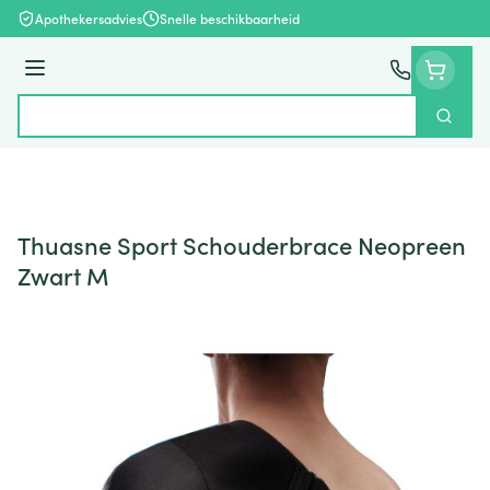
Ga naar de inhoud
Apothekersadvies
Snelle beschikbaarheid
Menu
Zoek
Product, merk, categorie...
Thuasne Sport Schouderbrace Neopreen
Zwart M