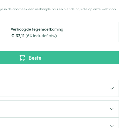
Toon meer
 je in de apotheek een verlaagde prijs en niet de prijs die op onze webshop
Diagnosetesten en
stress
Vlooien en teken
meetapparatuur
Oren
Mond en keel
Verhoogde tegemoetkoming
€ 32,11
Alcoholtest
(6% inclusief btw)
g
Oordopjes
Zuigtabletten
herapie -
Mond, muil of snavel
Bloeddrukmeter
ls
en -druppels
Oorreiniging
Spray - oplossing
Cholesteroltest
zen
Oordruppels
Bestel
Hartslagmeter
ulpmiddelen
Toon meer
Zonnebescherming
Ergonomie
ning en -
Aambeien
che
s
Aftersun
Ademhaling en zuurstof
je
Lippen
Badkamer