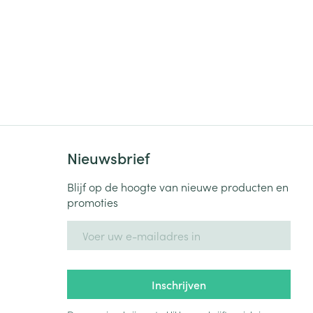
rende
Parfums en
geurproducten
Nieuwsbrief
Blijf op de hoogte van nieuwe producten en
promoties
CBD
E-mail adres
Inschrijven