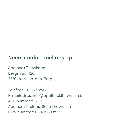
Haar
Gezichtsverzor
Pillendozen en
accessoires
Pigmentstoorni
Gevoelige huid
geïrriteerde hu
Gemengde hui
Doffe huid
Neem contact met ons op
Toon meer
Apotheek Thewissen
Bergstraat 128
2220
Heist-op-den-Berg
Snurken
Telefoon:
015/248842
E-mailadres:
info@
apotheekthewissen.be
APB nummer:
121401
Apotheek titularis:
Sofie Thewissen
BTW nummer:
BE0715803877