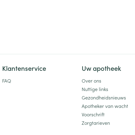
ging
Supplementen
Insectenwe
Mondmaskers
middelen
ssen
 -
id
d
Klantenservice
Uw apotheek
FAQ
Over ons
Nuttige links
Zelfbruiner
Gezondheidsnieuws
Scheren
Apotheker van wacht
Voorschrift
Zorgtarieven