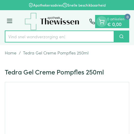
Dia 1 van 1
Ga naar de inhoud
Apothekersadvies
Snelle beschikbaarheid
0
0 artikelen
Menu
€ 0,00
Vind snel wondverzo
Zoek
Product, merk, categorie...
Home
/
Tedra Gel Creme Pompfles 250ml
Tedra Gel Creme Pompfles 250ml