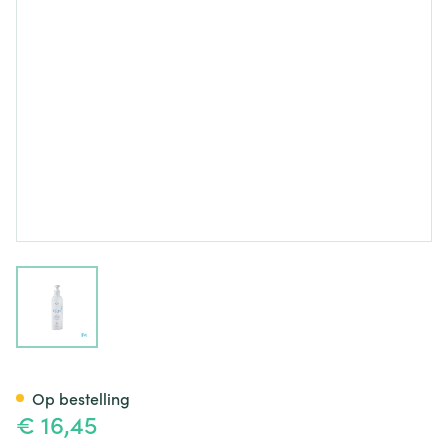
View larger image
Tedra Gel Creme Pompfles 2
Op bestelling
€ 16,45