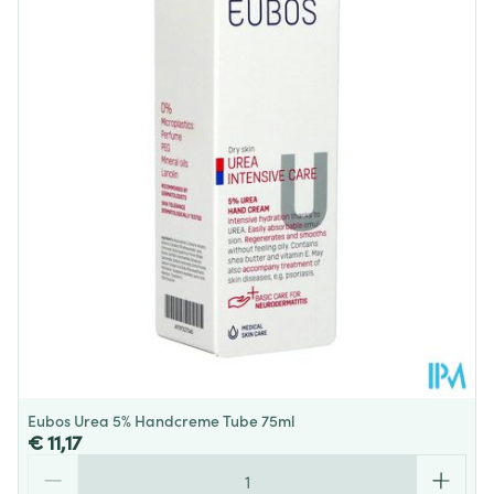
Diepte
50 mm
Hoeveelheid
250
Verpakking
Behoud
Kamertemperatuur (15°C - 25°C)
Eubos Urea 5% Handcreme Tube 75ml
€ 11,17
Aantal