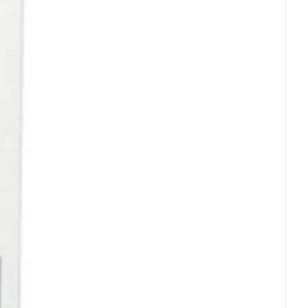
 25°C)
rende
Parfums en
geurproducten
CBD