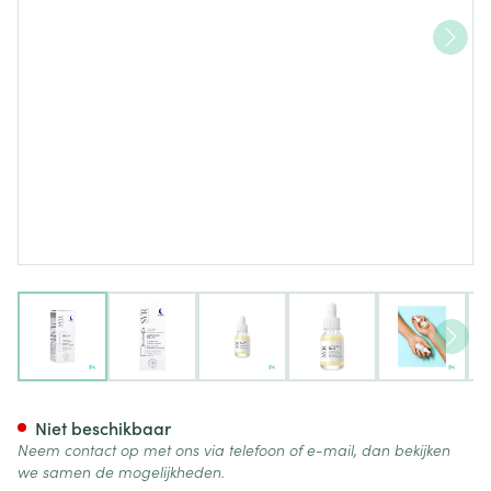
View larger image
View larger image
View larger image
View larger image
View lar
Svr Ampoule Relax 15ml
Niet beschikbaar
Neem contact op met ons via telefoon of e-mail, dan bekijken
we samen de mogelijkheden.