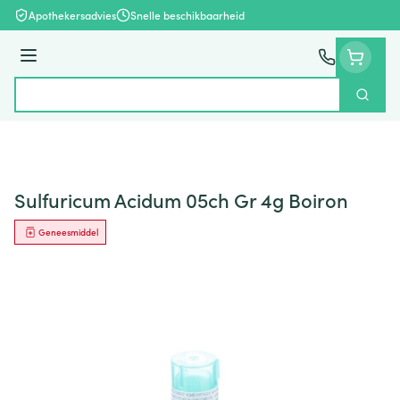
Ga naar de inhoud
Apothekersadvies
Snelle beschikbaarheid
Menu
Zoek
Product, merk, categorie...
Sulfuricum Acidum 05ch Gr 4g Boiron
Geneesmiddel