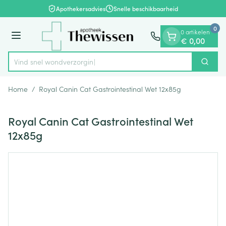
Dia 1 van 1
Ga naar de inhoud
Apothekersadvies
Snelle beschikbaarheid
0
0 artikelen
Menu
€ 0,00
Vind snel wond
Zoek
Product, merk, categorie...
Home
/
Royal Canin Cat Gastrointestinal Wet 12x85g
Royal Canin Cat Gastrointestinal Wet
12x85g