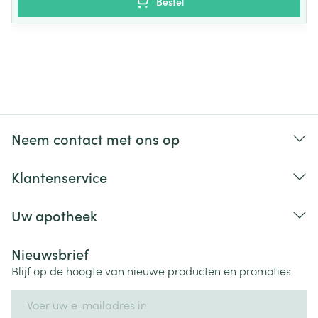
Bestel
8
395
4+1/2
330
4
2
8,5
415
5
345
4
2
9
430
5
360
4
2
Neem contact met ons op
9,5
445
5
375
4+1/2
3
Klantenservice
10
465
5+1/2
385
4+1/2
3
Uw apotheek
Nieuwsbrief
Blijf op de hoogte van nieuwe producten en promoties
E-mail adres