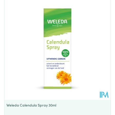
Breedte
55 mm
Lengte
138 mm
Diepte
38 mm
Hoeveelheid
40
Verpakking
Behoud
Kamertemperatuur (15°C - 25°C)
Weleda Calendula Spray 30ml