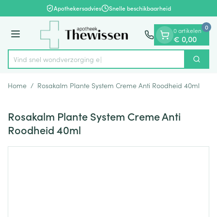
Dia 1 van 1
Ga naar de inhoud
Apothekersadvies
Snelle beschikbaarheid
0
0 artikelen
Menu
€ 0,00
Vind snel wondverz
Zoek
Product, merk, categorie...
Home
/
Rosakalm Plante System Creme Anti Roodheid 40ml
Rosakalm Plante System Creme Anti
Roodheid 40ml