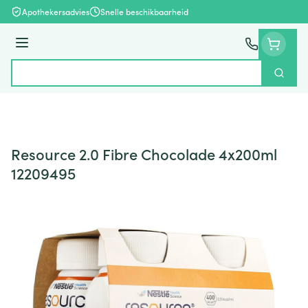
Ga naar de inhoud
Apothekersadvies
Snelle beschikbaarheid
Menu
Zoek
Product, merk, categorie...
Resource 2.0 Fibre Chocolade 4x200ml
12209495