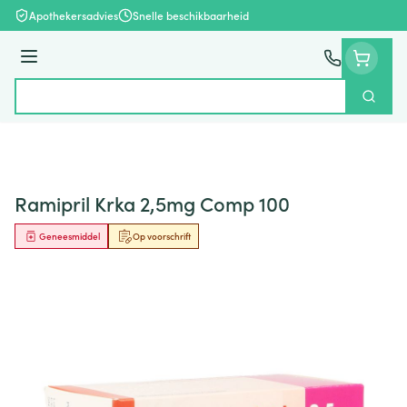
Ga naar de inhoud
Apothekersadvies
Snelle beschikbaarheid
Menu
Zoek
Product, merk, categorie...
Ramipril Krka 2,5mg Comp 100
Geneesmiddel
Op voorschrift