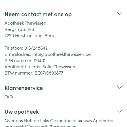
Neem contact met ons op
Apotheek Thewissen
Bergstraat 128
2220
Heist-op-den-Berg
Telefoon:
015/248842
E-mailadres:
info@
apotheekthewissen.be
APB nummer:
121401
Apotheek titularis:
Sofie Thewissen
BTW nummer:
BE0715803877
Klantenservice
FAQ
Uw apotheek
Over ons
Nuttige links
Gezondheidsnieuws
Apotheker
van wacht
Voorschrift
Zorgtarieven