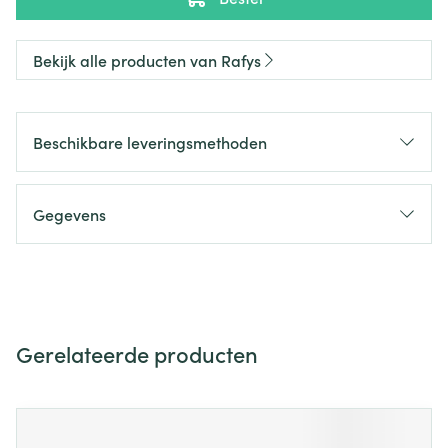
Bekijk alle producten van Rafys
Beschikbare leveringsmethoden
Gegevens
Gerelateerde producten
Navigeren door de elementen van de carrousel is mogelijk m
Druk om carrousel over te slaan
Druk op om naar carrouselnavigatie te gaan