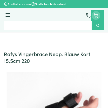
Ga naar de inhoud
Apothekersadvies
Snelle beschikbaarheid
Menu
Zoek
Product, merk, categorie...
Rafys Vingerbrace Neop. Blauw Kort
15,5cm 220